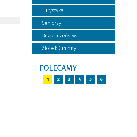
Turystyka
Seniorzy
Bezpieczeństwo
Żłobek Gminny
POLECAMY
1
2
3
4
5
6