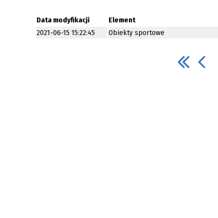
Rolnictwo
Łowiectwo
Data modyfikacji
Element
2021-06-15 15:22:45
Obiekty sportowe
Spółki Wodne
Zgłoszenie źródła ogrzewania
Efektywność energetyczna
budynków
Program "Czyste powietrze"