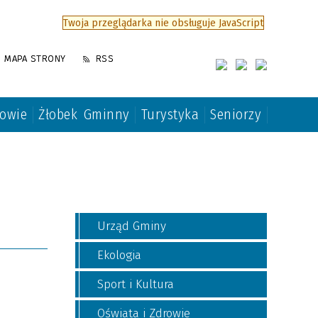
Twoja przeglądarka nie obsługuje JavaScript
MAPA STRONY
RSS
rowie
Żłobek Gminny
Turystyka
Seniorzy
Urząd Gminy
Ekologia
Sport i Kultura
Oświata i Zdrowie