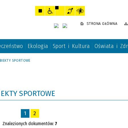
STRONA GŁÓWNA
eczeństwo
Ekologia
Sport i Kultura
Oświata i Zd
OBIEKTY SPORTOWE
BIEKTY SPORTOWE
1
2
Znalezionych dokumentów:
7