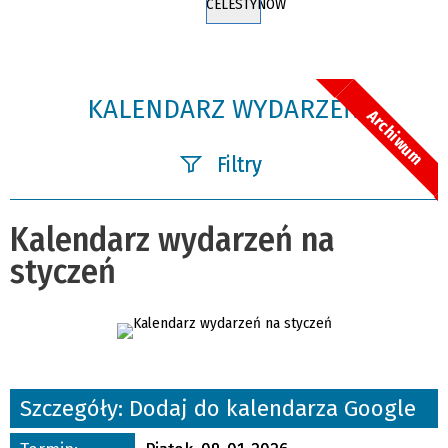
CELESTYNÓW
KALENDARZ WYDARZEŃ
Archiwum
Filtry
Szukana fraza
Kalendarz wydarzeń na
styczeń
Kategoria
Trwające w zakresie
—
Miejsce
Szczegóły:
Dodaj do kalendarza Google
Organizator