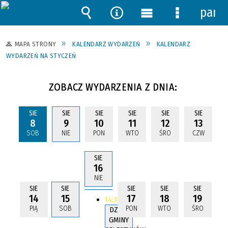
pane
Wyszukiwarka
Narzędzia
Menu
Menu
główne
szczegóło
MAPA STRONY
KALENDARZ WYDARZEŃ
KALENDARZ
WYDARZEŃ NA STYCZEŃ
ZOBACZ WYDARZENIA Z DNIA:
SIE
SIE
SIE
SIE
SIE
SIE
8
9
10
11
12
13
SOB
NIE
PON
WTO
ŚRO
CZW
SIE
16
NIE
SIE
SIE
SIE
SIE
SIE
14
15
17
18
19
14:30
PIĄ
SOB
PON
WTO
ŚRO
DZIEŃ
GMINY