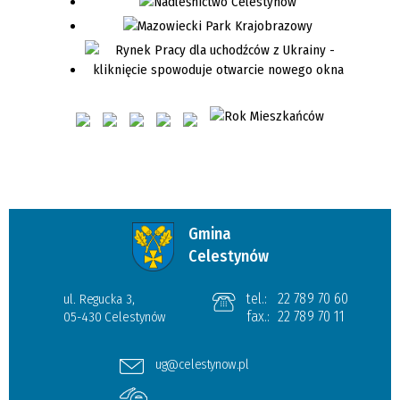
Gmina
Celestynów
tel.:
22 789 70 60
ul. Regucka 3,
fax.:
22 789 70 11
05-430 Celestynów
ug@celestynow.pl