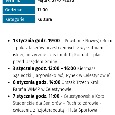
Termin:
Piątek, 09-01-2026
Godzina:
17:00
Promowane
Kategorie
Kultura
1 stycznia godz. 19:00
– Powitanie Nowego Roku
- pokaz laserów przestrzennych z wyrzutniami
iskier, muzycznie czas umili Dj Konrad – plac
przed Urzędem Gminy
3 stycznia godz. 13:00 – 16:00
Kiermasz
Sąsiedzki „Targowisko Mój Rynek w Celestynowie”
6 stycznia godz. 14:00
Orszak Trzech Króli,
Parafia WNMP w Celestynowie
7 stycznia godz. 11:00
- Celestynowskie Koło
Studenckie dla Seniorów – Ruch to zdrowie -
ćwiczenia z fizjoterapeutą - Hala Sportowa