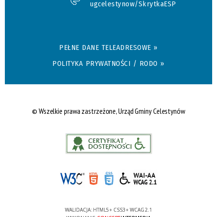
ugcelestynow/SkrytkaESP
PEŁNE DANE TELEADRESOWE »
POLITYKA PRYWATNOŚCI / RODO »
© Wszelkie prawa zastrzeżone, Urząd Gminy Celestynów
WALIDACJA:
HTML5
+
CSS3
+
WCAG 2.1