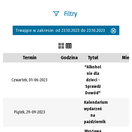
Filtry
Szukana fraza
Trwające w zakresie:
od 23.10.2023 do 23.10.2023
Usuń
ten
filtr
Kategoria
Termin
Godzina
Tytuł
Miej
"Alkohol
nie dla
Trwające w
Czwartek, 01-06-2023
dzieci -
zakresie
Sprawdź
Dowód"
—
Kalendarium
Miejsce
wydarzeń
Piątek, 29-09-2023
na
październik
Organizator
Wystawa