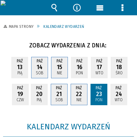
Wyszukiwarka
Narzędzia
Menu
Menu
główne
szcze
MAPA STRONY
KALENDARZ WYDARZEŃ
ZOBACZ WYDARZENIA Z DNIA:
PAŹ
PAŹ
PAŹ
PAŹ
PAŹ
PAŹ
13
14
15
16
17
18
PIĄ
SOB
NIE
PON
WTO
ŚRO
PAŹ
PAŹ
PAŹ
PAŹ
PAŹ
PAŹ
19
20
21
22
23
24
CZW
PIĄ
SOB
NIE
PON
WTO
KALENDARZ WYDARZEŃ