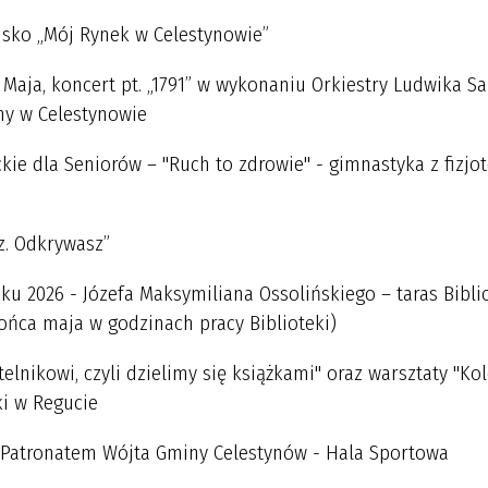
isko „Mój Rynek w Celestynowie”
Maja, koncert pt. „1791” w wykonaniu Orkiestry Ludwika S
lny w Celestynowie
ie dla Seniorów – "Ruch to zdrowie" - gimnastyka z fizjo
z. Odkrywasz”
u 2026 - Józefa Maksymiliana Ossolińskiego – taras Bibli
ońca maja w godzinach pracy Biblioteki)
telnikowi, czyli dzielimy się książkami" oraz warsztaty "K
ki w Regucie
 Patronatem Wójta Gminy Celestynów - Hala Sportowa