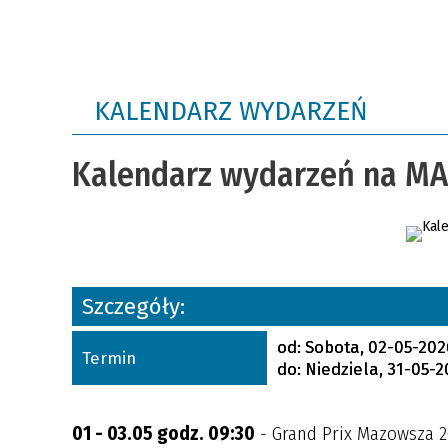
Rolnictwo
Łowiectwo
Spółki Wodne
KALENDARZ WYDARZEŃ
Zgłoszenie źródła ogrzewania
Efektywność energetyczna
Kalendarz wydarzeń na MA
budynków
Program "Czyste powietrze"
Szczegóły:
od:
Sobota, 02-05-202
Termin
do:
Niedziela, 31-05-
01 - 03.05 godz. 09:30
- Grand Prix Mazowsza 