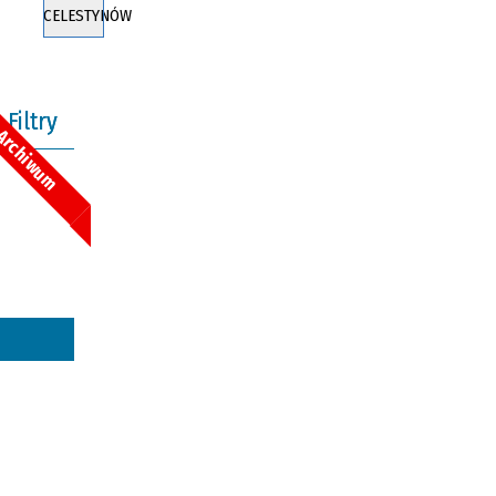
CELESTYNÓW
Filtry
Archiwum
na fraza
oria
—
kresie
ce
izator
owane