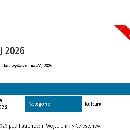
J 2026
Szuka
Kateg
Trwające w za
Miejs
6
Kategorie
Kultura
2026
Organ
Prom
2026 pod Patronatem Wójta Gminy Celestynów