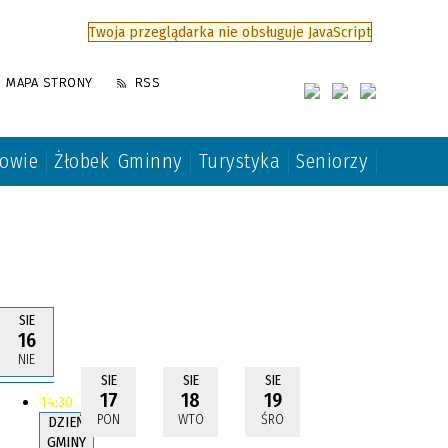
Twoja przeglądarka nie obsługuje JavaScript
MAPA STRONY
RSS
rowie
Żłobek Gminny
Turystyka
Seniorzy
SIE
16
NIE
SIE
SIE
SIE
17
18
19
14:30
PON
WTO
ŚRO
DZIEŃ
GMINY