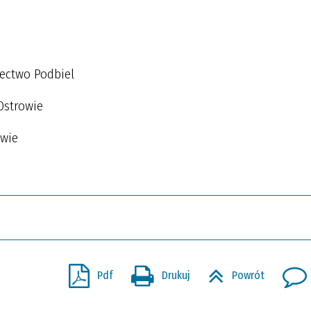
łectwo Podbiel
Ostrowie
owie
Pdf
Drukuj
Powrót