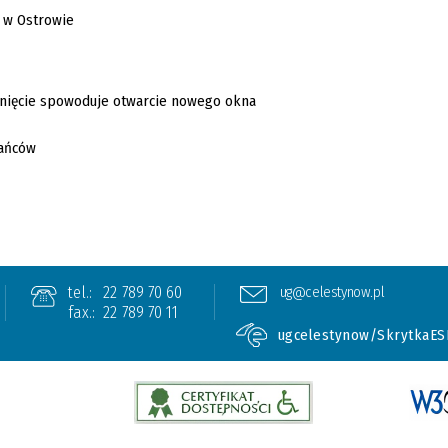
tel.:
22 789 70 60
ug@celestynow.pl
fax.:
22 789 70 11
ugcelestynow/SkrytkaES