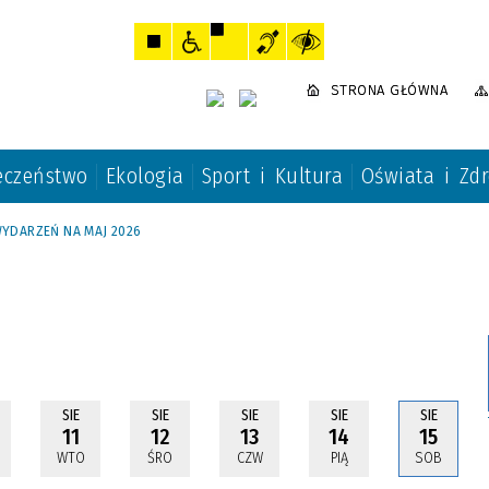
STRONA GŁÓWNA
eczeństwo
Ekologia
Sport i Kultura
Oświata i Zd
YDARZEŃ NA MAJ 2026
SIE
SIE
SIE
SIE
SIE
11
12
13
14
15
WTO
ŚRO
CZW
PIĄ
SOB