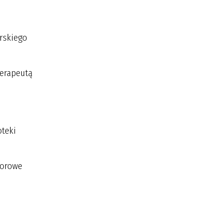
arskiego
terapeutą
oteki
olorowe