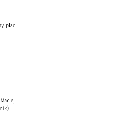
y, plac
 Maciej
nik)